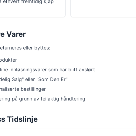
å ethvert fremtidig kjøp
re Varer
eturneres eller byttes:
odukter
line innløsningsvarer som har blitt avslørt
elig Salg" eller "Som Den Er"
aliserte bestillinger
ering på grunn av feilaktig håndtering
s Tidslinje