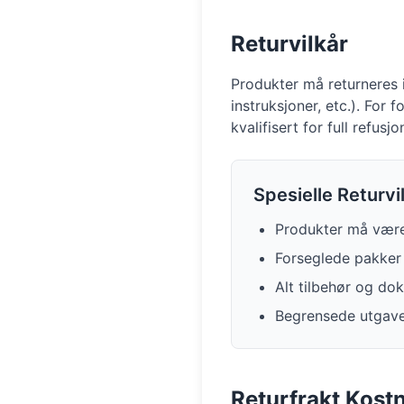
Returvilkår
Produkter må returneres 
instruksjoner, etc.). For
kvalifisert for full refusjo
Spesielle Returvil
Produkter må være i
Forseglede pakker 
Alt tilbehør og d
Begrensede utgave 
Returfrakt Kost