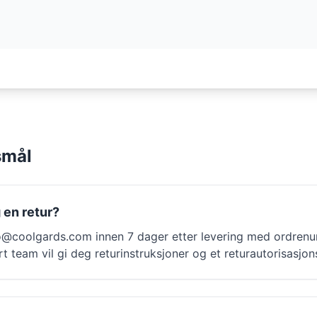
smål
 en retur?
o@coolgards.com
innen 7 dager etter levering med ordren
årt team vil gi deg returinstruksjoner og et returautorisasj