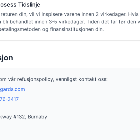
osess Tidslinje
returen din, vil vi inspisere varene innen 2 virkedager. Hvis 
n bli behandlet innen 3-5 virkedager. Tiden det tar før den 
etalingsmetoden og finansinstitusjonen din.
sjon
om vår refusjonspolicy, vennligst kontakt oss:
lgards.com
76-2417
rkway #132, Burnaby