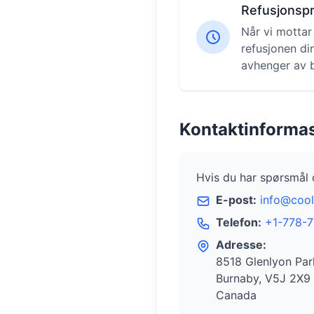
Refusjonspr
Når vi mottar 
refusjonen di
avhenger av b
Kontaktinforma
Hvis du har spørsmål 
E-post:
info@coo
Telefon:
+1-778-7
Adresse:
8518 Glenlyon Pa
Burnaby
,
V5J 2X9
Canada