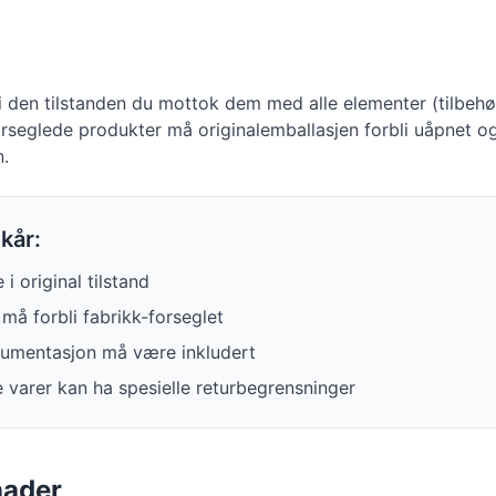
i den tilstanden du mottok dem med alle elementer (tilbehør
 forseglede produkter må originalemballasjen forbli uåpnet 
n.
kår:
 original tilstand
må forbli fabrikk-forseglet
okumentasjon må være inkludert
varer kan ha spesielle returbegrensninger
nader