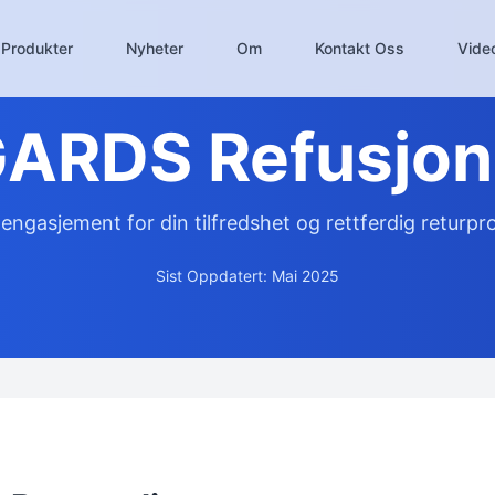
Produkter
Nyheter
Om
Kontakt Oss
Vide
RDS Refusjon
 engasjement for din tilfredshet og rettferdig returpr
Sist Oppdatert: Mai 2025