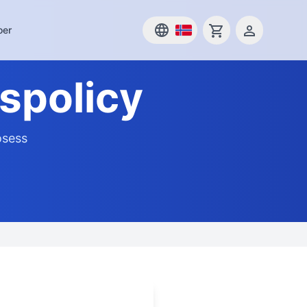
oer
spolicy
osess