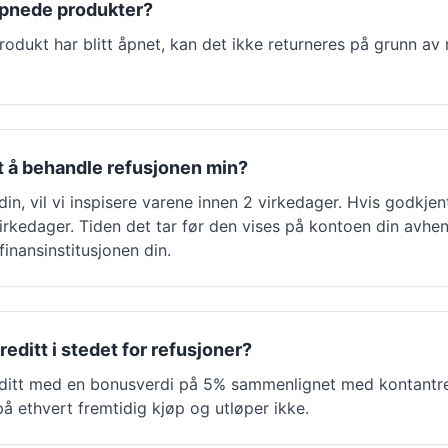
åpnede produkter?
produkt har blitt åpnet, kan det ikke returneres på grunn av
et å behandle refusjonen min?
in, vil vi inspisere varene innen 2 virkedager. Hvis godkjent,
irkedager. Tiden det tar før den vises på kontoen din avhe
inansinstitusjonen din.
reditt i stedet for refusjoner?
kreditt med en bonusverdi på 5% sammenlignet med kontantr
å ethvert fremtidig kjøp og utløper ikke.