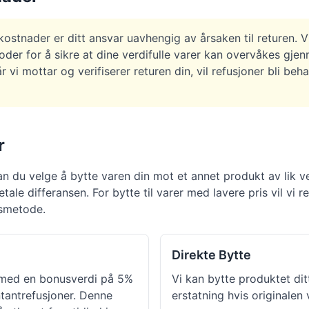
kostnader er ditt ansvar uavhengig av årsaken til returen. V
der for å sikre at dine verdifulle varer kan overvåkes gje
 vi mottar og verifiserer returen din, vil refusjoner bli beh
r
an du velge å bytte varen din mot et annet produkt av lik ver
le differansen. For bytte til varer med lavere pris vil vi re
gsmetode.
Direkte Bytte
tt med en bonusverdi på 5%
Vi kan bytte produktet dit
antrefusjoner. Denne
erstatning hvis originalen 