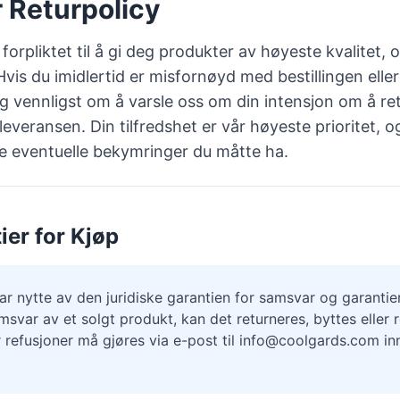
r Returpolicy
rpliktet til å gi deg produkter av høyeste kvalitet, o
Hvis du imidlertid er misfornøyd med bestillingen eller
g vennligst om å varsle oss om din intensjon om å re
everansen. Din tilfredshet er vår høyeste prioritet, og 
re eventuelle bekymringer du måtte ha.
ier for Kjøp
ar nytte av den juridiske garantien for samsvar og garantie
amsvar av et solgt produkt, kan det returneres, byttes eller r
r refusjoner må gjøres via e-post til
info@coolgards.com
in