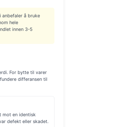
i anbefaler å bruke
nnom hele
andlet innen 3-5
di. For bytte til varer
fundere differansen til
t mot en identisk
var defekt eller skadet.