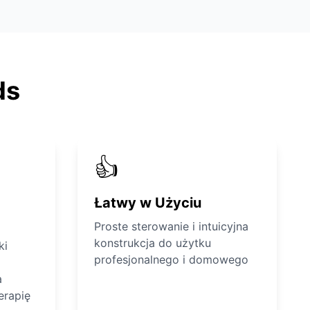
ds
👍
Łatwy w Użyciu
Proste sterowanie i intuicyjna
konstrukcja do użytku
ki
profesjonalnego i domowego
a
erapię