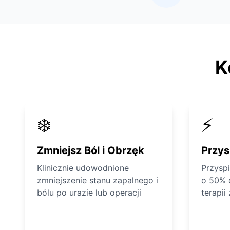
K
❄️
⚡
Zmniejsz Ból i Obrzęk
Przys
Klinicznie udowodnione
Przysp
zmniejszenie stanu zapalnego i
o 50% 
bólu po urazie lub operacji
terapii