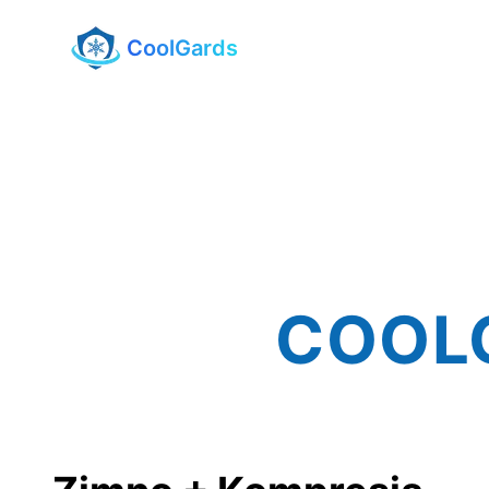
CoolGards
COOL