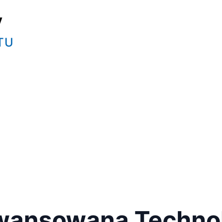
y
TU
wansowana Technol