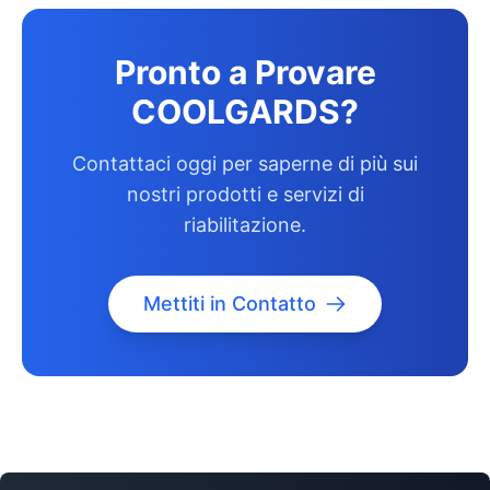
Pronto a Provare
COOLGARDS?
Contattaci oggi per saperne di più sui
nostri prodotti e servizi di
riabilitazione.
Mettiti in Contatto