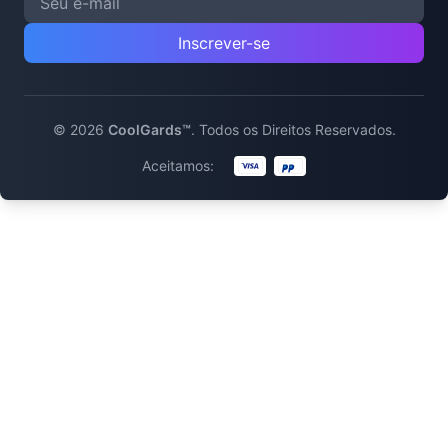
Inscrever-se
©
2026
CoolGards™
.
Todos os Direitos Reservados.
Aceitamos: