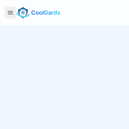
CoolGards
Open main menu