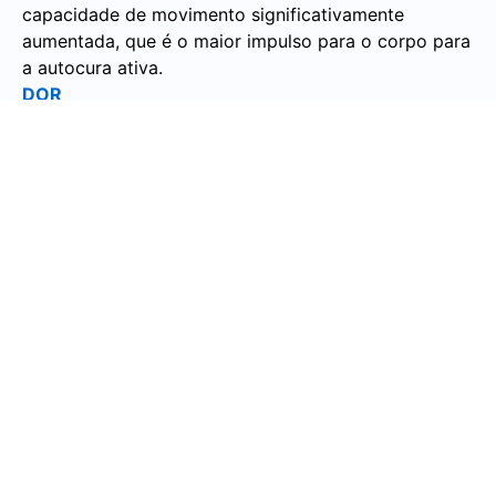
capacidade de movimento significativamente
aumentada, que é o maior impulso para o corpo para
a autocura ativa.
DOR
Com inflamação aguda e crônica, os produtos
químicos inflamatórios podem estimular as
terminações nervosas, tornando as áreas afetadas
mais sensíveis. A inflamação pode causar dor nas
articulações e músculos. Quando a inflamação é
crônica, uma pessoa experimentará altos níveis de
sensibilidade à dor e rigidez. As áreas inflamadas
podem ser sensíveis ao toque.
RESUMO
A combinação de frio e compressão pode promover
significativamente a regeneração e a cura. O
sistema
de frio e compressão CoolGards
oferece
exatamente isso: água fria e compressão pulsante
nas envolturas podem apoiar de forma ideal os
vários processos no corpo. Para atender aos