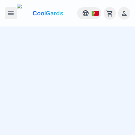
CoolGards
Open main menu